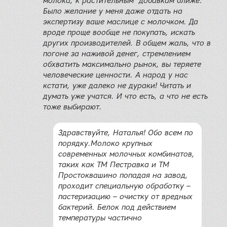
молока, к растительным добавкам ближе.
Было желание у меня даже отдать на
экспертизу ваше маслице с молочком. Да
вроде проще вообще не покупать, искать
других производителей. В общем жаль, что в
погоне за наживой денег, стремлением
обхватить максимально рынок, вы теряете
человеческие ценности. А народ у нас
кстати, уже далеко не дураки! Читать и
думать уже учатся. И что есть, а что не есть
тоже выбирают.
Здравствуйте, Наталья! Обо всем по
порядку.Молоко крупных
современных молочных комбинатов,
таких как ТМ Пестравка и ТМ
Простоквашино попадая на завод,
проходит специальную обработку –
пастеризацию – очистку от вредных
бактерий. Белок под действием
температуры частично