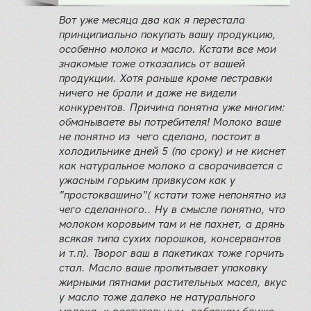
Вот уже месяца два как я перестала
принципиально покупать вашу продукцию,
особенно молоко и масло. Кстати все мои
знакомые тоже отказались от вашей
продукции. Хотя раньше кроме пестравки
ничего не брали и даже не видели
конкурентов. Причина понятна уже многим:
обманываете вы потребителя! Молоко ваше
не понятно из чего сделано, постоит в
холодильнике дней 5 (по сроку) и не киснет
как натуральное молоко а сворачивается с
ужасным горьким привкусом как у
"простоквашино"( кстати тоже непонятно из
чего сделанного.. Ну в смысле понятно, что
молоком коровьим там и не пахнет, а дрянь
всякая типа сухих порошков, консервантов
и т.п). Творог ваш в пакетиках тоже горчить
стал. Масло ваше пропитывает упаковку
жирными пятнами растительных масел, вкус
у масло тоже далеко не натурального