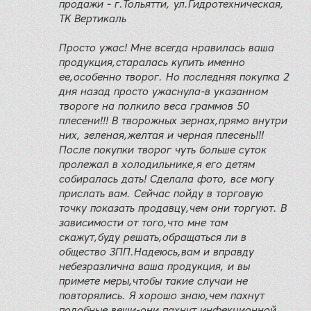
продажи - г.Тольятти, ул.Гидротехническая,
ТК Вертикаль
Просто ужас! Мне всегда нравилась ваша
продукция,старалась купить именно
ее,особенно творог. Но последняя покупка 2
дня назад просто ужаснула-в указанном
твороге на полкило веса граммов 50
плесени!!! В творожных зернах,прямо внутри
них, зеленая,желтая и черная плесень!!!
После покупки творог чуть больше суток
пролежал в холодильнике,я его детям
собиралась дать! Сделала фото, все могу
прислать вам. Сейчас пойду в торговую
точку показать продавцу,чем они торгуют. В
зависимости от того,что мне там
скажут,буду решать,обращаться ли в
общество ЗПП.Надеюсь,вам и вправду
небезразлична ваша продукция, и вы
примете меры,чтобы такие случаи не
повторялись. Я хорошо знаю,чем пахнут
подобные вещи-они пахнут инфекционной