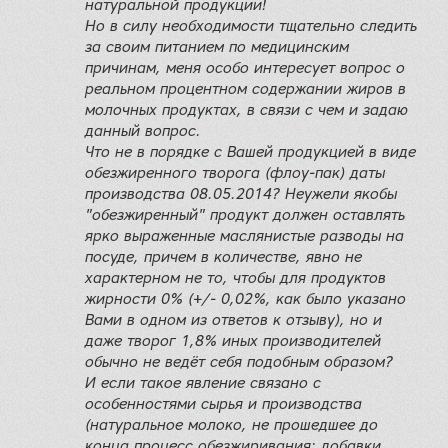
натуральной продукции!
Но в силу необходимости тщательно следить
за своим питанием по медицинским
причинам, меня особо интересует вопрос о
реальном процентном содержании жиров в
молочных продуктах, в связи с чем и задаю
данный вопрос.
Что не в порядке с Вашей продукцией в виде
обезжиренного творога (флоу-пак) даты
производства 08.05.2014? Неужели якобы
"обезжиренный" продукт должен оставлять
ярко выраженные маслянистые разводы на
посуде, причем в количестве, явно не
характерном не то, чтобы для продуктов
жирности 0% (+/- 0,02%, как было указано
Вами в одном из ответов к отзыву), но и
даже творог 1,8% иных производителей
обычно не ведёт себя подобным образом?
И если такое явление связано с
особенностями сырья и производства
(натуральное молоко, не прошедшее до
конца процесс обезжиривания; добавки,