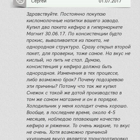
Сергей
01.07.2017
Здравствуйте. Постоянно покупаю
кисломолочные напитки вашего завода.
Купил два пакета кефира в гипермаркете
Магнит 30.06.17. По консистенции будто
прокис, вываливается из пакета, не
однородная структура. Сразу открыл второй
пакет, для проверки, тоже самое. На вкус не
кислый, но пить не стал. Думаю,
консистенция у кефира должна быть
однородная. Изменения в тех процессе,
либо возможно брак? Почему подозреваю
эти причины? Потому что так же купил
Снежок с такой же датой производства в
том же самом магазине и он в порядке.
Холодильник у меня холодит очень хорошо.
Вообще, в последнее время, около 4-5
месяцев, наблюдаю плавающее качество
кефира и ряженки. То очень жидкие, то вкус
не очень. Хотя возможно причиной
ухудшения вкуса является транспортировка