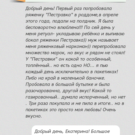
Добрый день! Первый раз попробовала
ряженку "Пестравка" в роддоме,в апреле
этого года, подали на полдник. Я была
бесповоротно влюблена!!! По сей день у
меня ретуал- укладываю ребёнка и выпиваю
бокал ряженки Пестравка)) муж называет
меня ряженковый наркоман)) перепробовала
множество марок, но вкус и рядом не стоял!
У "Пестравки" он какой то особенный,
топлённый.. но есть одно НО... я пью
каждый день исключительно в пакетиках!
Либо на край в маленькой баночке.
Пробовала в большой бутылке и была
разочарованна, другой вкус! Какой то
газированный.. думала испорченный, но нет
. Три раза покупала и не пила в итоге.. но в
пакетиках это просто моя любовь! Очень
вкусно.
Добрый день, Екатерина! Большое