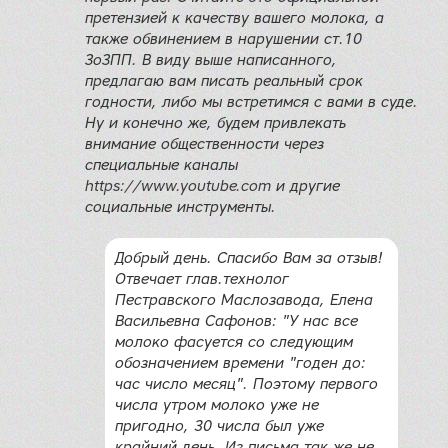
претензией к качеству вашего молока, а
также обвинением в нарушении ст.10
ЗоЗПП. В виду выше написанного,
предлагаю вам писать реальный срок
годности, либо мы встретимся с вами в суде.
Ну и конечно же, будем привлекать
внимание общественности через
специальные каналы
https://www.youtube.com
и другие
социальные инструменты.
Добрый день. Спасибо Вам за отзыв!
Отвечает глав.технолог
Пестравского Маслозавода, Елена
Васильевна Сафонов: "У нас все
молоко фасуется со следующим
обозначением времени "годен до:
час число месяц". Поэтому первого
числа утром молоко уже не
пригодно, 30 числа был уже
крайний день. Из письма так же не