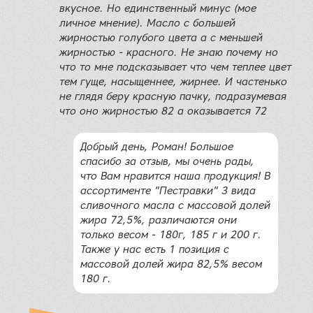
вкусное. Но единственный минус (мое
личное мнение). Масло с большей
жирностью голубого цвета а с меньшей
жирностью - красного. Не знаю почему но
что то мне подсказывает что чем теплее цвет
тем гуще, насыщеннее, жирнее. И частенько
не глядя беру красную пачку, подразумевая
что оно жирностью 82 а оказывается 72
Добрый день, Роман! Большое
спасибо за отзыв, мы очень рады,
что Вам нравится наша продукция! В
ассортименте "Пестравки" 3 вида
сливочного масла с массовой долей
жира 72,5%, различаются они
только весом - 180г, 185 г и 200 г.
Также у нас есть 1 позиция с
массовой долей жира 82,5% весом
180 г.