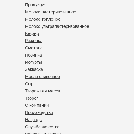
Продукция
Молоко пастеризованное
Молоко топленое
Молоко ультрапастеризованное
Кефир
Ряженка
Сметана
Новинка
Йогурты
Закваска
Масло сливочное
Сыр
Творожная масса
Творог
О компании
Производство
Награды
Служба качества