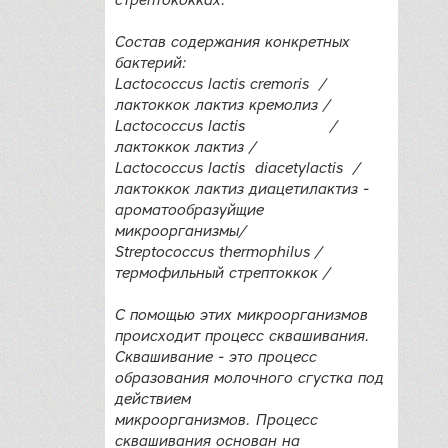
стрептококках.
Состав содержания конкретных
бактерий:
Lactococcus lactis cremoris /
лактоккок лактиз кремолиз /
Lactococcus lactis /
лактоккок лактиз /
Lactococcus lactis diacetylactis /
лактоккок лактиз диацетилактиз -
ароматообразуйщие
микроорганизмы/
Streptococcus thermophilus /
термофильный стрептоккок /
С помощью этих микроорганизмов
происходит процесс сквашивания.
Сквашивание - это процесс
образования молочного сгустка под
действием
микроорганизмов. Процесс
сквашивания основан на