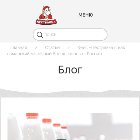
МЕНЮ
Главная
>
Статьи
>
Кейс «Пестравка»: как
самарский молочный бренд завоевал Россию
Блог