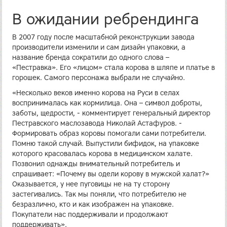
В ожидании ребрендинга
В 2007 году после масштабной реконструкции завода
производители изменили и сам дизайн упаковки, а
название бренда сократили до одного слова –
«Пестравка». Его «лицом» стала корова в шляпе и платье в
горошек. Самого персонажа выбрали не случайно.
«Несколько веков именно корова на Руси в селах
воспринималась как кормилица. Она – символ доброты,
заботы, щедрости, - комментирует генеральный директор
Пестравского маслозавода Николай Астафуров. -
Формировать образ коровы помогали сами потребители.
Помню такой случай. Выпустили бифидок, на упаковке
которого красовалась корова в медицинском халате.
Позвонил однажды внимательный потребитель и
спрашивает: «Почему вы одели корову в мужской халат?»
Оказывается, у нее пуговицы не на ту сторону
застегивались. Так мы поняли, что потребителю не
безразлично, кто и как изображен на упаковке.
Покупатели нас поддерживали и продолжают
поддерживать».