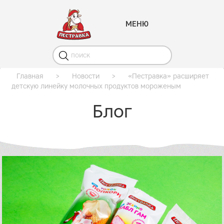
МЕНЮ
Главная
>
Новости
>
«Пестравка» расширяет
детскую линейку молочных продуктов мороженым
Блог