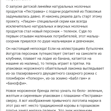
О запуске детской линейки натуральных молочных
продуктов «Пестравка» с подачи родителей из Поволжья
задумывалась давно. И наконец решила дать старт этому
проекту. «Лицом» специальной серии как всегда
исключительно натуральных и вкусных молочных
продуктов стал новый персонаж – теленок. Судя по
первым отзывам маленьких потребителей, этот малыш-
озорник пришелся по душе мальчишкам и девчонкам.
Он настоящий непоседа! Если на иллюстрациях бутылочек
йогуртов персонаж путешествует (летает на самолете из
клубники, плавает на лодке из банана, катается на
машине из малины), то теперь играет в прятки. На
упаковках мороженого обаятельный лакомка выглядывает
из-за глазированного двухцветного сахарного рожка с
пломбиром «Попкорн», из-за эскимо «Бабл гам» и
«Баноффи».
Новое мороженое бренда легко узнать по бело- зеленым,
желтым и сиреневым упаковкам с плашками «Пестравка»
сверху. А вот изображения привычного логотипа марки в
этот раз нет: место традиционной коровы в горошковом
платье занял милаха-теленок. Это знак маленьким