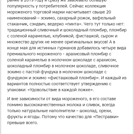
рынке в 2019 году и сразу же завоевало большую
популярность у потребителей. Сейчас коллекция
мороженого торговой марки насчитывает свыше 20
наименований – эскимо, сахарный рожок, вафельный
стаканчик, сэндвич, ведерко «пинта». Чего тут только нет:
традиционный сливочный и шоколадный пломбир, пломбир
с соленой карамелью, клубникой, фисташкой, сыром и
множество других не менее оригинальных вкусов! А в
конце мая для истинных гурманов добавилось четыре вида
премиального мороженого - арахисовый пломбир с
соленой карамелью в молочном шоколаде с арахисом,
шоколадный пломбир в молочном шоколаде, сливочное
эскимо с пастой фундука в молочном шоколаде с
фундуком и эскимо «фисташковый пломбир». И каждый из
вариантов полностью соответствует утверждению с
упаковки: «Удовольствие в каждой ложке».
И вне зависимости от вида мороженого, в его составе
помимо высококачественных молока и сливок, всегда
только натуральные наполнители – шоколад, орехи,
фрукты и ягоды. Потому что качество для «Пестравки»
превыше всего.