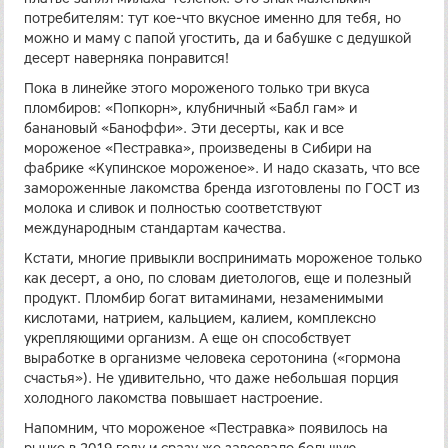
потребителям: тут кое-что вкусное именно для тебя, но
можно и маму с папой угостить, да и бабушке с дедушкой
десерт наверняка понравится!
Пока в линейке этого мороженого только три вкуса
пломбиров: «Попкорн», клубничный «Бабл гам» и
банановый «Баноффи». Эти десерты, как и все
мороженое «Пестравка», произведены в Сибири на
фабрике «Купинское мороженое». И надо сказать, что все
замороженные лакомства бренда изготовлены по ГОСТ из
молока и сливок и полностью соответствуют
международным стандартам качества.
Кстати, многие привыкли воспринимать мороженое только
как десерт, а оно, по словам диетологов, еще и полезный
продукт. Пломбир богат витаминами, незаменимыми
кислотами, натрием, кальцием, калием, комплексно
укрепляющими организм. А еще он способствует
выработке в организме человека серотонина («гормона
счастья»). Не удивительно, что даже небольшая порция
холодного лакомства повышает настроение.
Напомним, что мороженое «Пестравка» появилось на