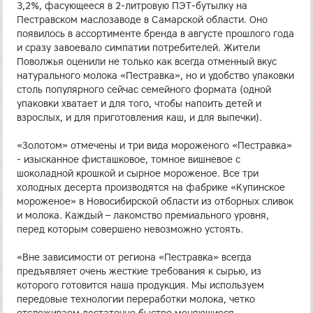
3,2%, фасующееся в 2-литровую ПЭТ-бутылку на
Пестравском маслозаводе в Самарской области. Оно
появилось в ассортименте бренда в августе прошлого года
и сразу завоевало симпатии потребителей. Жители
Поволжья оценили не только как всегда отменный вкус
натурального молока «Пестравка», но и удобство упаковки
столь популярного сейчас семейного формата (одной
упаковки хватает и для того, чтобы напоить детей и
взрослых, и для приготовления каш, и для выпечки).
«Золотом» отмечены и три вида мороженого «Пестравка»
- изысканное фисташковое, томное вишневое с
шоколадной крошкой и сырное мороженое. Все три
холодных десерта производятся на фабрике «Купинское
мороженое» в Новосибирской области из отборных сливок
и молока. Каждый – лакомство премиального уровня,
перед которым совершено невозможно устоять.
«Вне зависимости от региона «Пестравка» всегда
предъявляет очень жесткие требования к сырью, из
которого готовится наша продукция. Мы используем
передовые технологии переработки молока, четко