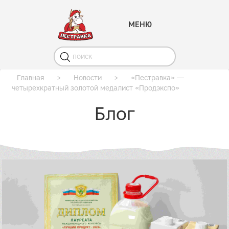
МЕНЮ
Главная
>
Новости
>
«Пестравка» —
четырехкратный золотой медалист «Продэкспо»
Блог